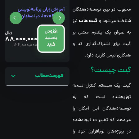
آموزش زبان برنامه‌نویسی
محبوب در بین توسعه‌دهندگان
آموزش ICDL در اصفهان
JavaScript در اصفهان
گیت هاب
شناخته می‌شود و
نیز
افزودن
به عنوان یک پلتفرم مبتنی بر
افزودن
ریال
ریال
88,000,000
88,000,000
به سبد
به سبد
گیت برای اشتراک‌گذاری کد و
122,000,000
122,000,000
خرید
خرید
همکاری تیمی کاربرد دارد.
گیت چیست؟
فهرست مطالب
گیت یک سیستم کنترل نسخه
توزیع‌شده است که به
توسعه‌دهندگان این امکان را
می‌دهد که تغییرات ایجادشده
در پروژه‌های نرم‌افزاری خود را