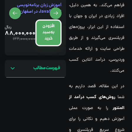
آموزش زبان برنامه‌نویسی
فراهم می‌کند. به همین دلیل،
آموزش ICDL در اصفهان
JavaScript در اصفهان
افراد زیادی در ایران و جهان با
افزودن
استفاده از این ابزار، پروژه‌های
افزودن
ریال
ریال
88,000,000
88,000,000
به سبد
به سبد
فریلنسری می‌گیرند و از طریق
122,000,000
122,000,000
خرید
خرید
طراحی سایت و ارائه خدمات
وردپرسی، درآمد آنلاین کسب
فهرست مطالب
می‌کنند.
در این مقاله، قصد داریم به
روش‌های کسب درآمد از
شما
المنتور
را به صورت عملی
آموزش دهیم و نکاتی را برای
شروع سریع فریلنسری و