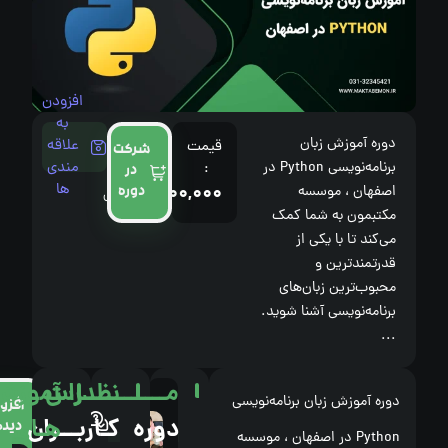
افزودن
به
دوره آموزش زبان
علاقه
قیمت
شرکت
برنامه‌نویسی Python در
مندی
:
در
ها
122,000,000
اصفهان ، موسسه
دوره
﷼
مکتبمون به شما کمک
می‌کند تا با یکی از
قدرتمندترین و
محبوب‌ترین زبان‌های
برنامه‌نویسی آشنا شوید.
...
مــــــــــدرس
نظــرات
آموزش
دوره آموزش زبان برنامه‌نویسی
مدرس
فاقد
افزودن
دوره
کـاربـــران
هـای
دوره
دیدگاه
دیدگاه
Python در اصفهان ، موسسه
استاد