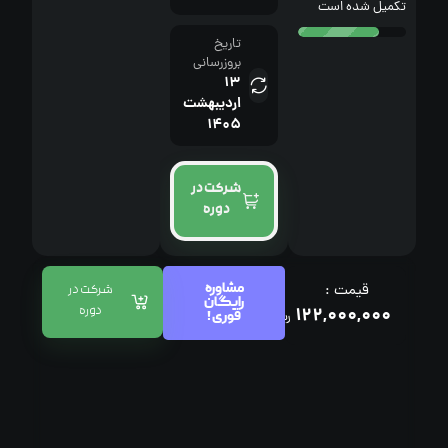
تکمیل شده است
تاریخ
بروزرسانی
13
اردیبهشت
1405
شرکت در
دوره
مشاوره
قیمت :
شرکت در
رایگان
122,000,000
دوره
فوری !
﷼