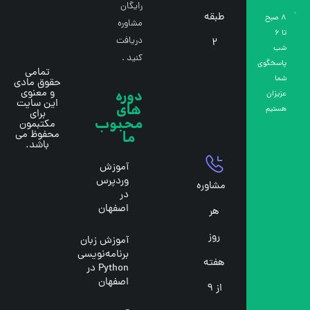
رایگان
طبقه
8 صبح
مشاوره
تا 6
دریافت
۲
ب
کنید .
اسخگوی
تمامی
ما
حقوق مادی
دوره
و معنوی
زیزان
این سایت
های
ستیم
برای
محبوب
مکتبمون
ما
محفوظ می
باشد.
آموزش
وردپرس
مشاوره
در
اصفهان
هر
روز
آموزش زبان
برنامه‌نویسی
هفته
Python در
اصفهان
از 9