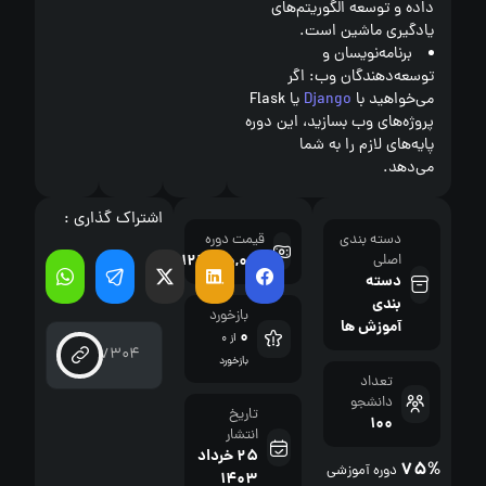
داده و توسعه الگوریتم‌های
یادگیری ماشین است.
برنامه‌نویسان و
توسعه‌دهندگان وب:
اگر
می‌خواهید با
Django
یا Flask
پروژه‌های وب بسازید، این دوره
پایه‌های لازم را به شما
می‌دهد.
اشتراک گذاری :
دسته بندی
قیمت دوره
122,000,000
اصلی
﷼
دسته
بندی
بازخورد
آموزش ها
0
از 0
بازخورد
تعداد
دانشجو
تاریخ
100
انتشار
25 خرداد
75%
دوره آموزشی
1403