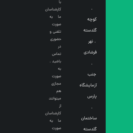
با
.
کارشناسان
ما به
کوچه
صورت
گلدسته
تلفنی و
حضوری
. نهر
در
فرشادی
تماس
باشید .
.
به
جنب
صورت
مجازی
آزمایشگاه
هم
پارس
میتوانند
از
.
کارشناسان
ساختمان
ما یه
صورت
گلدسته