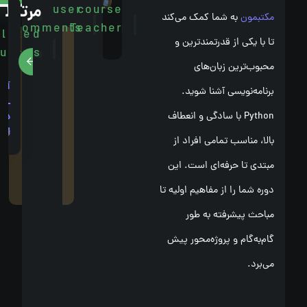
مرتبط
user
course
اخوان
مکتبمون
به شما کمک می‌کند
Comments
Teacher
related
تا با یکی از قدرتمندترین و
دیدگاهی
courses
برای این
محبوب‌ترین زبان‌های
مطلب
آموزش
آموز
برنامه‌نویسی آشنا شوید.
ثبت
ICDL
زبان
نشده
Python با سادگی و انعطاف
در
برنام
است.
اصفهان
cript
0,000
,000,000
اولین
بالا، مناسب تمامی افراد از
در
دیدگاه را
اصفها
مبتدی تا حرفه‌ای است. این
شما
بنویسید.
دوره شما را از مفاهیم اولیه تا
مباحث پیشرفته به طور
گام‌به‌گام و پروژه‌محور پیش
می‌برد.