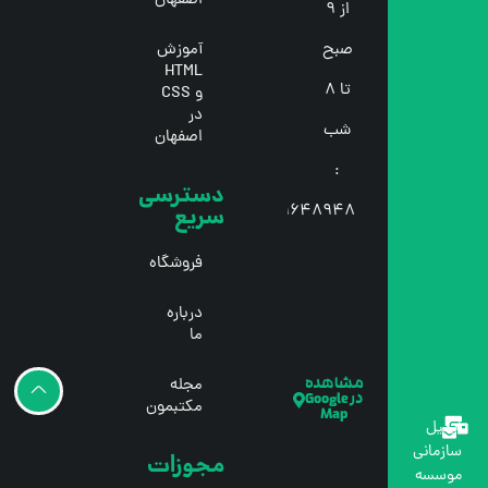
اصفهان
از 9
آموزش
صبح
HTML
تا 8
و CSS
در
شب
اصفهان
:
دسترسی
سریع
09129648948
فروشگاه
درباره
ما
مجله
مشاهده
در Google
مکتبمون
Map
ایمیل
سازمانی
مجوزات
موسسه