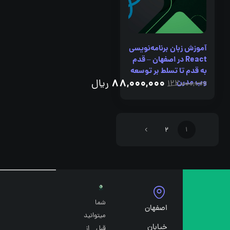
آموزش زبان برنامه‌نویسی
React در اصفهان – قدم
به قدم تا تسلط بر توسعه
88,000,000
وب مدرن
ریال
122,000,000
2
1
شما
اصفهان
میتوانید
خیابان
قبل از