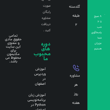
صورت
گلدسته
رایگان
طبقه
8 صبح
مشاوره
تا 6
دریافت
۲
شب
کنید .
پاسخگوی
تمامی
شما
حقوق مادی
دوره
و معنوی
عزیزان
این سایت
های
هستیم
برای
محبوب
مکتبمون
ما
محفوظ می
باشد.
آموزش
وردپرس
مشاوره
در
اصفهان
هر
روز
آموزش زبان
برنامه‌نویسی
هفته
Python در