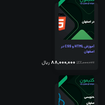
آموزش HTML و CSS در
اصفهان
88,000,000
ریال
122,000,000