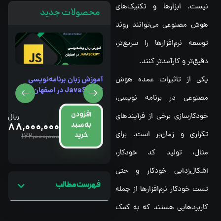
نیست. ابزارها و تکنیک‌های
محصولات جدید
هوش مصنوعی می‌توانند روند
توسعه نرم‌افزارها را سریع‌تر،
دقیق‌تر و کارآمدتر کنند.
آموزش زبان برنامه‌نویسی
یکی از تاثیرات عمده هوش
آموزش ICDL در اصفهان
JavaScript در اصفهان
مصنوعی در برنامه نویسی،
افزودن
خودکارسازی برخی از فرآیندهای
افزودن
ریال
ریال
88,000,000
88,000,000
به سبد
به سبد
تکراری و زمان‌بر است. برای
122,000,000
122,000,000
خرید
خرید
مثال، تولید کد خودکار،
اشکال‌زدایی خودکار و حتی
فهرست مطالب
تست خودکار نرم‌افزارها از جمله
کاربردهایی هستند که به کمک