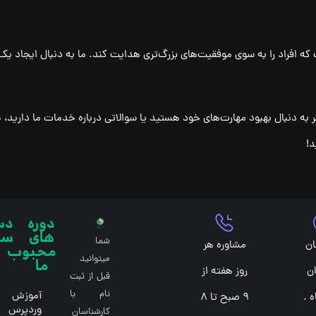
افراد را به سوی موفقیت‌های بزرگ‌تری هدایت کند. ما به دنبال ایجاد یک ج
ر به دنبال بهبود مهارت‌های خود هستید یا سوالاتی درباره خدمات ما دارید،
د!
دوره
دس
های
سر
شما
ان
مشاوره هر
محبوب
میتوانید
ما
ن
روز هفته از
قبل از ثبت
نام با
آموزش
ه .
9 صبح تا 8
وردپرس
کارشناسان